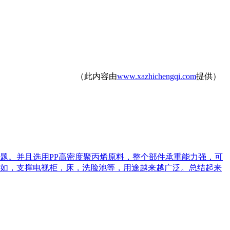
（此内容由
www.xazhichengqi.com
提供）
题。并且选用PP高密度聚丙烯原料，整个部件承重能力强，可
如，支撑电视柜，床，洗脸池等，用途越来越广泛。总结起来