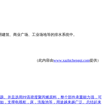
用建筑、商业广场、工业场地等的排水系统中。
（此内容由
www.xazhichengqi.com
提供）
题。并且选用PP高密度聚丙烯原料，整个部件承重能力强，可
如，支撑电视柜，床，洗脸池等，用途越来越广泛。总结起来