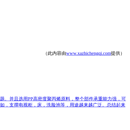
（此内容由
www.xazhichengqi.com
提供）
题。并且选用PP高密度聚丙烯原料，整个部件承重能力强，可
如，支撑电视柜，床，洗脸池等，用途越来越广泛。总结起来